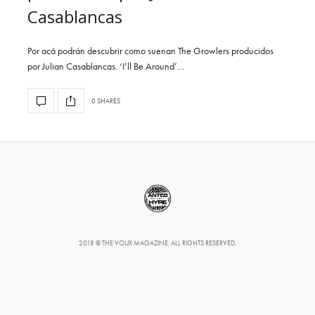
Casablancas
Por acá podrán descubrir como suenan The Growlers producidos
por Julian Casablancas. ‘I’ll Be Around’…
0 SHARES
2018 © THE VOUX MAGAZINE. ALL RIGHTS RESERVED.