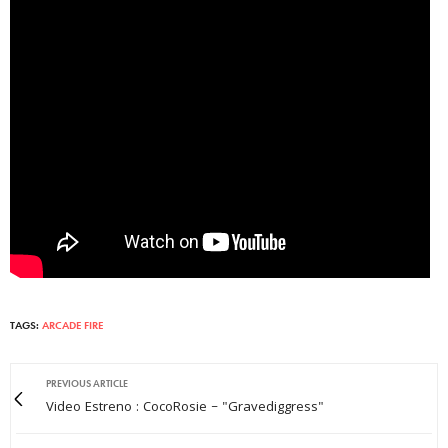
TAGS:
ARCADE FIRE
PREVIOUS ARTICLE
Video Estreno : CocoRosie – "Gravediggress"