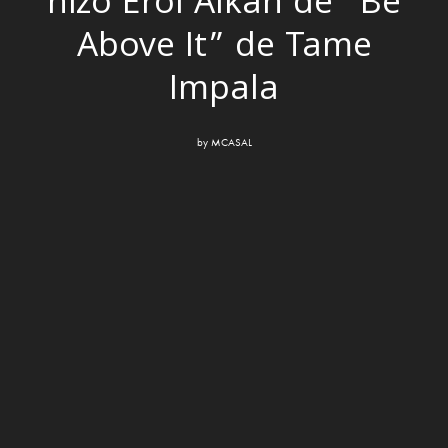
hizo Erol Alkan de “Be
Above It” de Tame
Impala
by
MCASAL