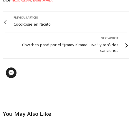
TAGS:
EROL ALKAN
,
TAME IMPALA
PREVIOUS ARTICLE
CocoRosie en Niceto
NEXT ARTICLE
Chvrches pasó por el "Jimmy Kimmel Live" y tocó dos
canciones
You May Also Like