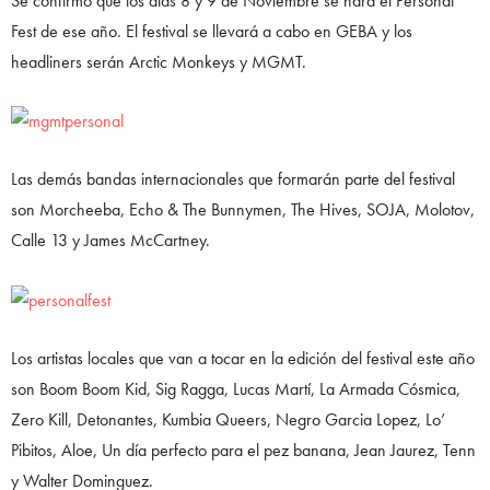
Se confirmó que los días 8 y 9 de Noviembre se hará el Personal
Fest de ese año. El festival se llevará a cabo en GEBA y los
headliners serán Arctic Monkeys y MGMT.
Las demás bandas internacionales que formarán parte del festival
son Morcheeba, Echo & The Bunnymen, The Hives, SOJA, Molotov,
Calle 13 y James McCartney.
Los artistas locales que van a tocar en la edición del festival este año
son Boom Boom Kid, Sig Ragga, Lucas Martí, La Armada Cósmica,
Zero Kill, Detonantes, Kumbia Queers, Negro Garcia Lopez, Lo’
Pibitos, Aloe, Un día perfecto para el pez banana, Jean Jaurez, Tenn
y Walter Dominguez.