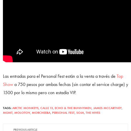
Las entradas para el Personal Fest están a la venta a través de
Top
Show
a 750 pesos por ambas fechas (sin contar el service charge) y
1500 por lo mismo pero con estadía VIP.
TAGS:
ARCTIC MONKEYS
,
CALLE 13
,
ECHO & THE BUNNYMEN
,
JAMES MCCARTNEY
,
MGMT
,
MOLOTOV
,
MORCHEEBA
,
PERSONAL FEST
,
SOJA
,
THE HIVES
PREVIOUS ARTICLE