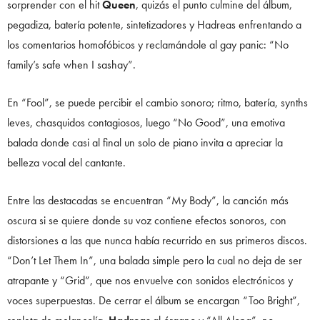
sorprender con el hit
Queen
, quizás el punto culmine del álbum,
pegadiza, batería potente, sintetizadores y Hadreas enfrentando a
los comentarios homofóbicos y reclamándole al gay panic: “No
family’s safe when I sashay”.
En “Fool”, se puede percibir el cambio sonoro; ritmo, batería, synths
leves, chasquidos contagiosos, luego “No Good”, una emotiva
balada donde casi al final un solo de piano invita a apreciar la
belleza vocal del cantante.
Entre las destacadas se encuentran “My Body”, la canción más
oscura si se quiere donde su voz contiene efectos sonoros, con
distorsiones a las que nunca había recurrido en sus primeros discos.
“Don’t Let Them In”, una balada simple pero la cual no deja de ser
atrapante y “Grid”, que nos envuelve con sonidos electrónicos y
voces superpuestas. De cerrar el álbum se encargan “Too Bright”,