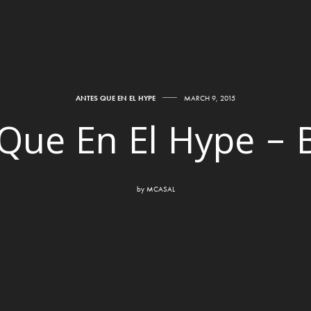
ANTES QUE EN EL HYPE
MARCH 9, 2015
Que En El Hype – 
by
MCASAL