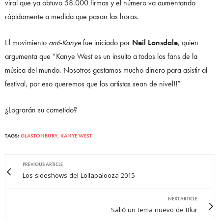
viral que ya obtuvo 58.000 firmas y el número va aumentando
rápidamente a medida que pasan las horas.
El movimiento
anti-Kanye
fue iniciado por
Neil Lonsdale
, quien
argumenta que “Kanye West es un insulto a todos los fans de la
música del mundo. Nosotros gastamos mucho dinero para asistir al
festival, por eso queremos que los artistas sean de nivel!!”
¿Lograrán su cometido?
TAGS:
GLASTONBURY
,
KANYE WEST
PREVIOUS ARTICLE
Los sideshows del Lollapalooza 2015
NEXT ARTICLE
Salió un tema nuevo de Blur