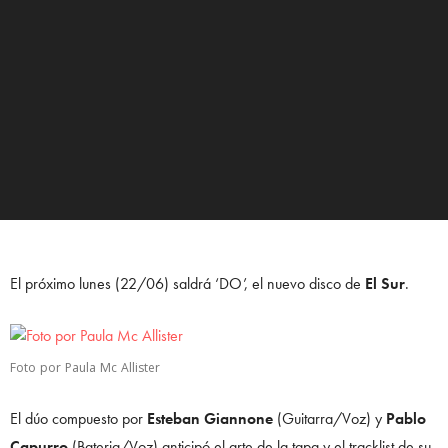
El próximo lunes (22/06) saldrá ‘DO’, el nuevo disco de
El Sur
.
Foto por Paula Mc Allister
El dúo compuesto por
Esteban Giannone
(Guitarra/Voz) y
Pablo
Capurro
(Bateria/Voz) anticipó el arte de la tapa y el tracklist de su