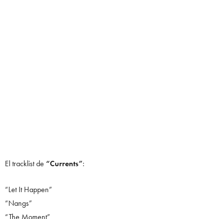
El tracklist de
“Currents”
:
“Let It Happen”
“Nangs”
“The Moment”