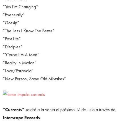
“Yes I’m Changing”
“Eventually”
“Gossip”
“The Less I Know The Better”
“Past Life”
“Disciples”
“’Cause I’m A Man”
“Reality In Motion”
“Love/Paranoia”
“New Person, Same Old Mistakes”
“Currents”
saldrá a la venta el próximo 17 de Julio a través de
Interscope Records
.