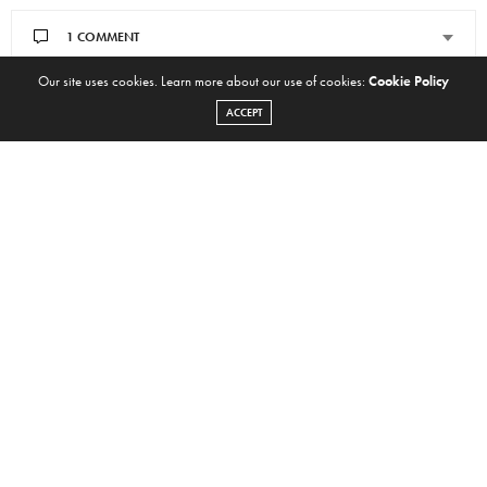
1 COMMENT
Our site uses cookies. Learn more about our use of cookies:
Cookie Policy
ACCEPT
You May Also Like
Jay Watson de Tame Impala y
Ya podes escuchar completo el
POND presenta “The
nuevo disco de Pond
Underdog”, su nuevo álbum
como GUM
Tame Impala anuncia que se
Barbagallo de Tame Impala
tomará un descanso en 2017
está por sacar un nuevo disco
Kevin Parker y Nick Allbrook se
Escuchen “Perfect Illusion”, lo
juntaron para retomar Mink
nuevo de Lady Gaga