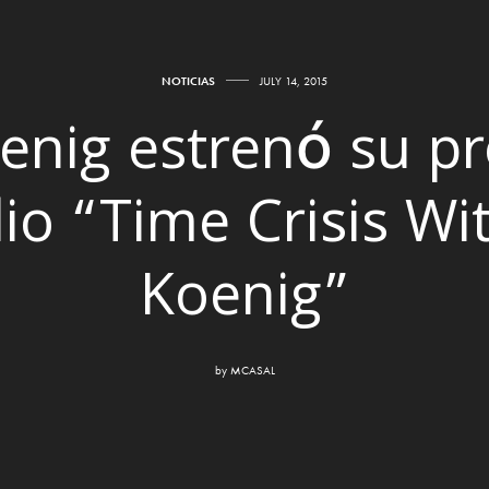
NOTICIAS
JULY 14, 2015
oenig estrenó su p
io “Time Crisis Wi
Koenig”
by
MCASAL