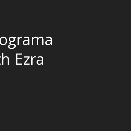
rograma
th Ezra