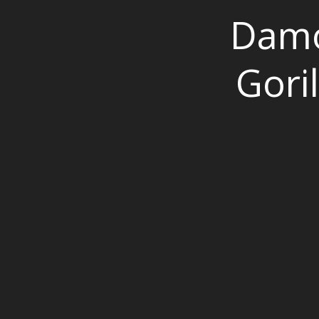
Damo
Gori