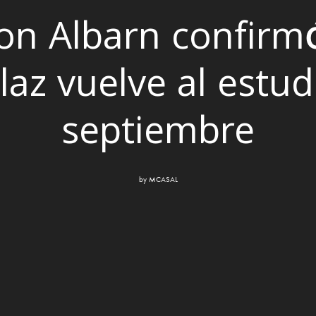
n Albarn confirm
llaz vuelve al estud
septiembre
by
MCASAL