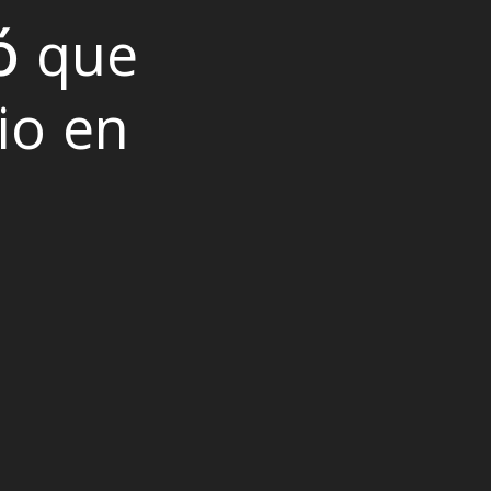
ó que
io en