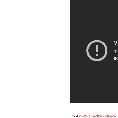
TAGS:
DAMON ALBARN
,
GORILLAZ