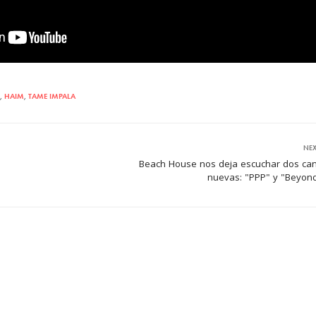
,
HAIM
,
TAME IMPALA
NEX
Beach House nos deja escuchar dos ca
nuevas: "PPP" y "Beyon