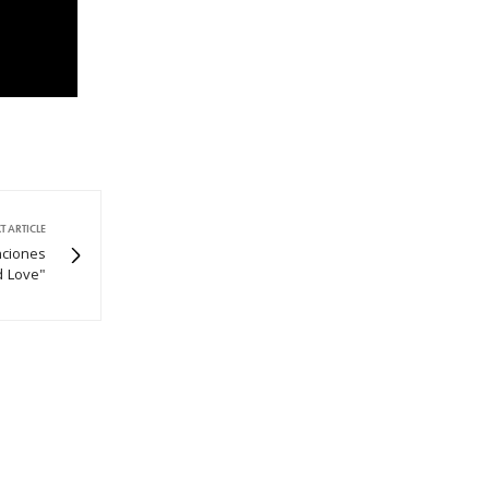
T ARTICLE
nciones
d Love"