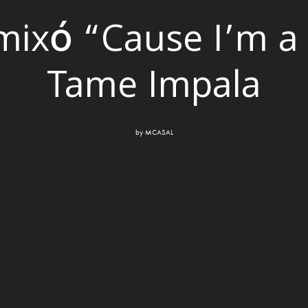
mixó “Cause I’m a
Tame Impala
by
MCASAL