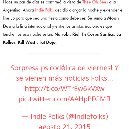
Hace un par de días se confirmó la visita de
Thee Oh Sees
a la
Argentina. Ahora
Indie Folks
decidió alargar la noche y extender el
line up para que sea una fiesta como debe ser. Se sumó a
Moon
Duo
a la lista internacional y entre los artistas nacionales que
tendremos esa noche están:
Nairobi, Riel, In Corps Santics, La
Kellies, Kill West
y
Fat Dojo
.
Sorpresa psicodélica de viernes! Y
se vienen más noticias Folks!!!
http://t.co/WTrEw6kVXw
pic.twitter.com/AAHpPFGMfl
— Indie Folks (@indiefolks)
agosto 21, 2015