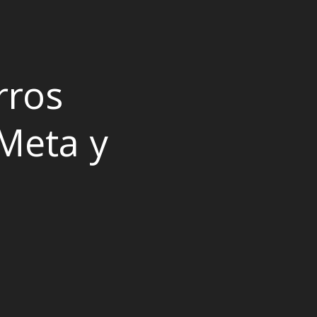
rros
“Meta y