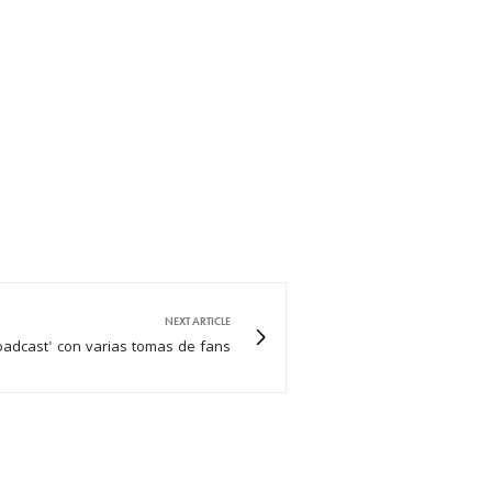
NEXT ARTICLE
roadcast' con varias tomas de fans