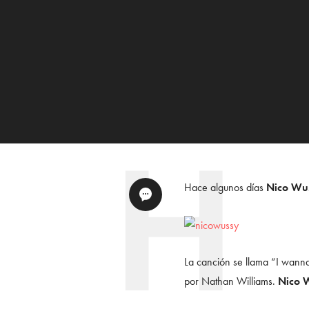
Hace algunos días
Nico Wu
La canción se llama “I wann
por Nathan Williams.
Nico 