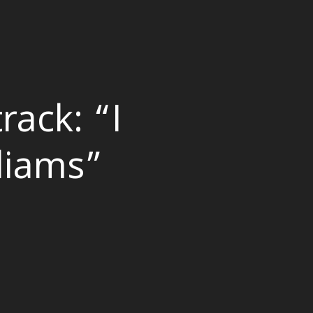
rack: “I
liams”