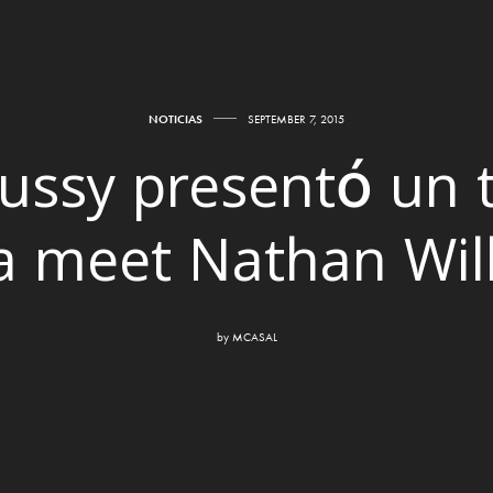
NOTICIAS
SEPTEMBER 7, 2015
ssy presentó un t
 meet Nathan Wil
by
MCASAL