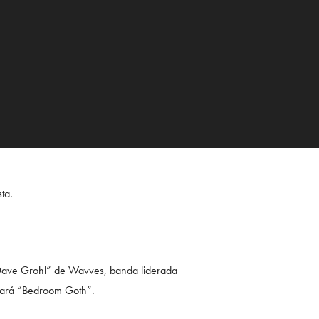
ta.
 Dave Grohl” de Wavves, banda liderada
amará “Bedroom Goth”.