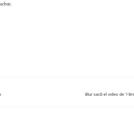
uchar.
o
Blur sacó el video de 'I B