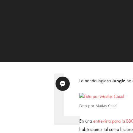
La banda inglesa
Jungle
ha c
Foto por Matías Casal
En una
entrevista para la BB
habitaciones tal como hiciero