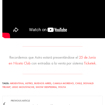
Recordemos que Astro estará presentándose el
25 de Junio
en Niceto Club
con entradas a la venta por sistema
Ticketek
.
TAGS:
ARGENTINA
,
ASTRO
,
BUENOS AIRES
,
CAMILA MORENO
,
CHILE
,
DONALD
TRUMP
,
LEGO MOUSTACHE
,
SHOW DESPEDIDA
,
VOLTA
PREVIOUS ARTICLE