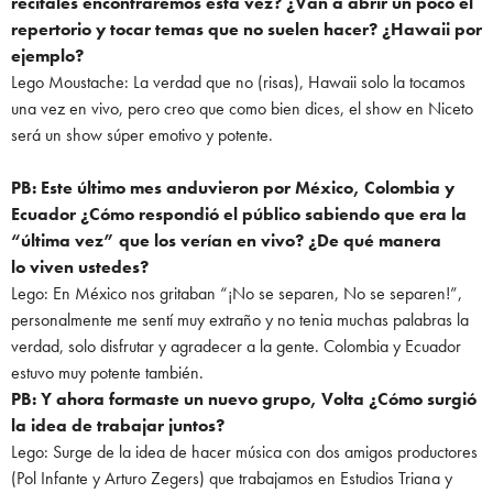
recitales
encontraremos esta vez? ¿Van a abrir un poco el
repertorio y tocar temas que no
suelen hacer? ¿Hawaii por
ejemplo?
Lego Moustache: La verdad que no (risas), Hawaii solo la tocamos
una vez en vivo, pero creo que como bien dices, el show en Niceto
será un show súper emotivo y potente.
PB: Este último mes anduvieron por México, Colombia y
Ecuador ¿Cómo respondió el
público sabiendo que era la
“última vez” que los verían en vivo? ¿De qué manera
lo
viven ustedes?
Lego: En México nos gritaban “¡No se separen, No se separen!”,
personalmente me sentí muy extraño y no tenia muchas palabras la
verdad, solo disfrutar y agradecer a la gente. Colombia y Ecuador
estuvo muy potente también.
PB: Y ahora formaste un nuevo grupo, Volta ¿Cómo surgió
la idea de trabajar juntos?
Lego: Surge de la idea de hacer música con dos amigos productores
(Pol Infante y Arturo Zegers) que trabajamos en Estudios Triana y