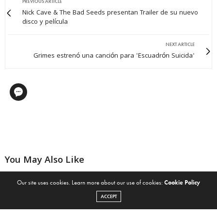
PREVIOUS ARTICLE
Nick Cave & The Bad Seeds presentan Trailer de su nuevo
disco y película
NEXT ARTICLE
Grimes estrenó una canción para 'Escuadrón Suicida'
You May Also Like
Our site uses cookies. Learn more about our use of cookies:
Cookie Policy
Thundercat estrena una nueva
Te invito a mi fiestita: Obama
ACCEPT
canción con la participación
festejó su cumpleaños con
de Kendrick Lamar
Kendrick Lamar, Stevie Wonder