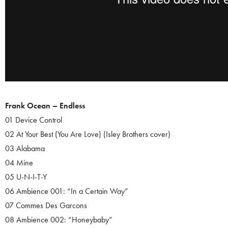
Frank Ocean – Endless
01 Device Control
02 At Your Best (You Are Love) (Isley Brothers cover)
03 Alabama
04 Mine
05 U-N-I-T-Y
06 Ambience 001: “In a Certain Way”
07 Commes Des Garcons
08 Ambience 002: “Honeybaby”