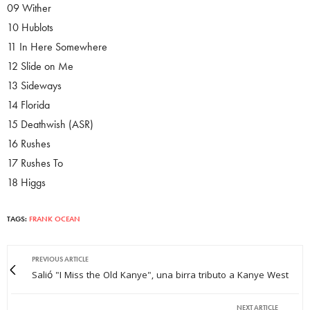
09 Wither
10 Hublots
11 In Here Somewhere
12 Slide on Me
13 Sideways
14 Florida
15 Deathwish (ASR)
16 Rushes
17 Rushes To
18 Higgs
TAGS:
FRANK OCEAN
PREVIOUS ARTICLE
Salió "I Miss the Old Kanye", una birra tributo a Kanye West
NEXT ARTICLE