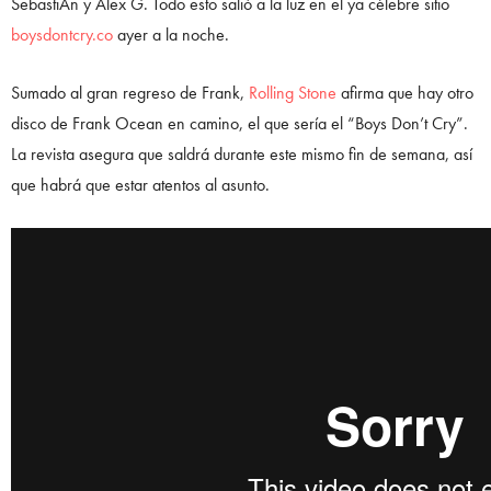
SebastiAn y Alex G. Todo esto salió a la luz en el ya célebre sitio
boysdontcry.co
ayer a la noche.
Sumado al gran regreso de Frank,
Rolling Stone
afirma que hay otro
disco de Frank Ocean en camino, el que sería el “Boys Don’t Cry”.
La revista asegura que saldrá durante este mismo fin de semana, así
que habrá que estar atentos al asunto.