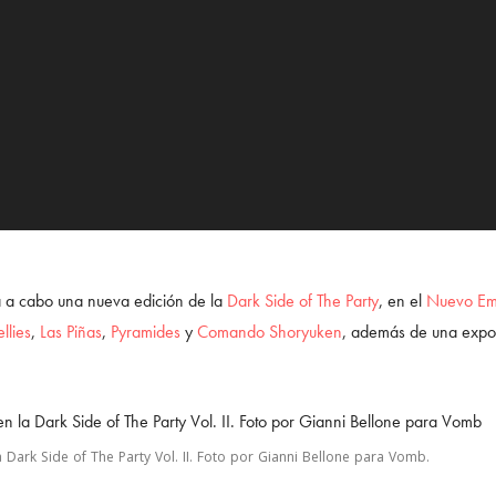
á a cabo una nueva edición de la
Dark Side of The Party
, en el
Nuevo Em
llies
,
Las Piñas
,
Pyramides
y
Comando Shoryuken
, además de una exposi
ark Side of The Party Vol. II. Foto por Gianni Bellone para Vomb.