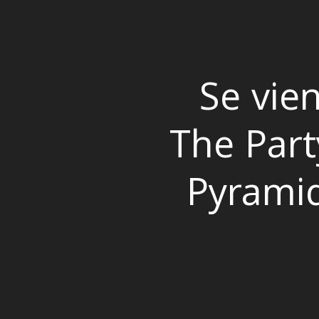
Se vie
The Part
Pyrami