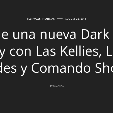
FESTIVALES
,
NOTICIAS
AUGUST 22, 2016
ne una nueva Dark 
y con Las Kellies, L
des y Comando Sh
by
MCASAL