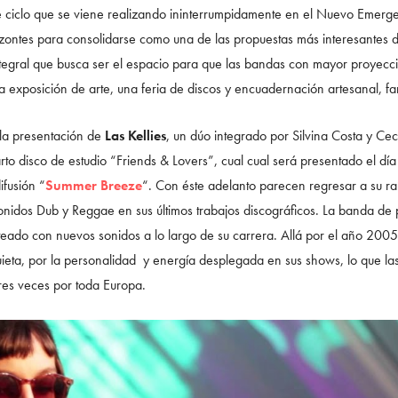
ste ciclo que se viene realizando ininterrumpidamente en el Nuevo Eme
zontes para consolidarse como una de las propuestas más interesantes de
tegral que busca ser el espacio para que las bandas con mayor proyecci
a exposición de arte, una feria de discos y encuadernación artesanal, f
 la presentación de
Las Kellies
,
un dúo integrado por Silvina Costa y Cec
rto disco de estudio “Friends & Lovers”, cual cual será presentado el dí
ifusión “
Summer Breeze
“. Con éste adelanto parecen regresar a su 
nidos Dub y Reggae en sus últimos trabajos discográficos. La banda de
teado con nuevos sonidos a lo largo de su carrera. Allá por el año 2005
eta, por la personalidad y energía desplegada en sus shows, lo que las l
 tres veces por toda Europa.