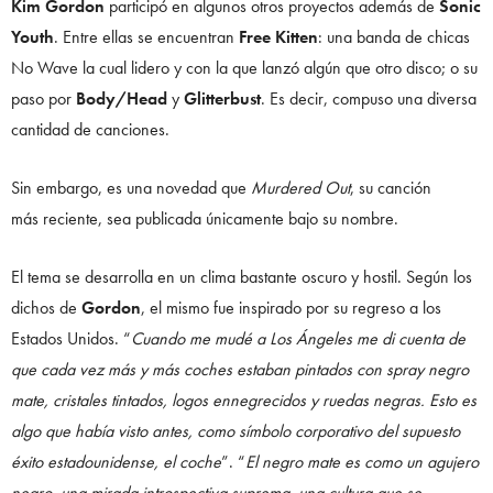
Kim Gordon
participó en algunos otros proyectos además de
Sonic
Youth
. Entre ellas se encuentran
Free Kitten
: una banda de chicas
No Wave la cual lidero y con la que lanzó algún que otro disco; o su
paso por
Body/Head
y
Glitterbust
. Es decir, compuso una diversa
cantidad de canciones.
Sin embargo, es una novedad que
Murdered Out
, su canción
más reciente, sea publicada únicamente bajo su nombre.
El tema se desarrolla en un clima bastante oscuro y hostil. Según los
dichos de
Gordon
, el mismo fue inspirado por su regreso a los
Estados Unidos. “
Cuando me mudé a Los Ángeles me di cuenta de
que cada vez más y más coches estaban pintados con spray negro
mate, cristales tintados, logos ennegrecidos y ruedas negras. Esto es
algo que había visto antes, como símbolo corporativo del supuesto
éxito estadounidense, el coche
”. “
El negro mate es como un agujero
negro, una mirada introspectiva suprema, una cultura que se