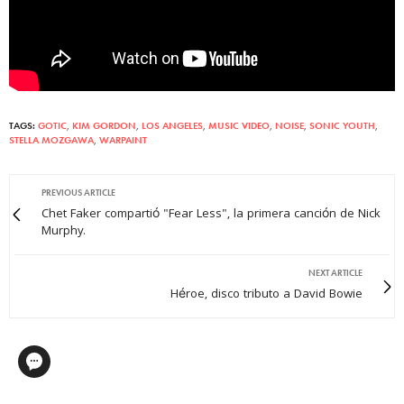
TAGS:
GOTIC
,
KIM GORDON
,
LOS ANGELES
,
MUSIC VIDEO
,
NOISE
,
SONIC YOUTH
,
STELLA MOZGAWA
,
WARPAINT
PREVIOUS ARTICLE
Chet Faker compartió "Fear Less", la primera canción de Nick
Murphy.
NEXT ARTICLE
Héroe, disco tributo a David Bowie