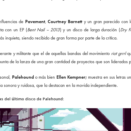
nfluencias de
Pavement
,
Courtney Barnett
y un gran parecido con 
ta con un EP (
Bent Nail – 2013
) y un disco de larga duración (
Dry 
ás inquieta, siendo recibido de gran forma por parte de la crítica.
erante y militante que el de aquellas bandas del movimiento
riot grrrl
qu
punta de la lanza de una gran cantidad de proyectos que son liderados 
rsonal,
Palehound
o más bien
Ellen Kempner;
muestra en sus letras u
a sonora y ruidosa, que la destacan en la movida independiente.
s del último disco de
Palehound: