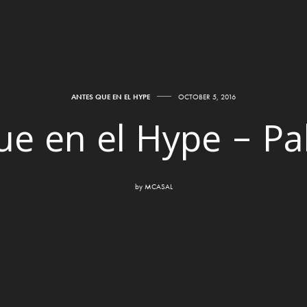
ANTES QUE EN EL HYPE
OCTOBER 5, 2016
ue en el Hype – P
by
MCASAL