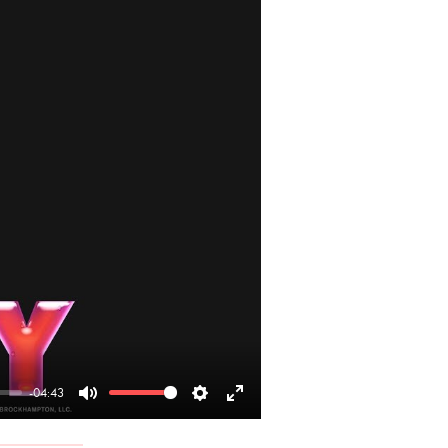
-04:43
Mute
Settings
Enter
fullscreen