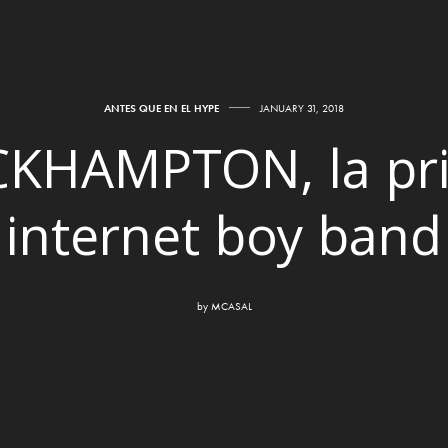
ANTES QUE EN EL HYPE
JANUARY 31, 2018
KHAMPTON, la pr
internet boy band
by
MCASAL