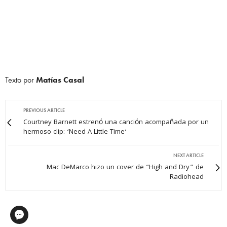
Texto por
Matías Casal
PREVIOUS ARTICLE
Courtney Barnett estrenó una canción acompañada por un
hermoso clip: ‘Need A Little Time‘
NEXT ARTICLE
Mac DeMarco hizo un cover de “High and Dry” de
Radiohead