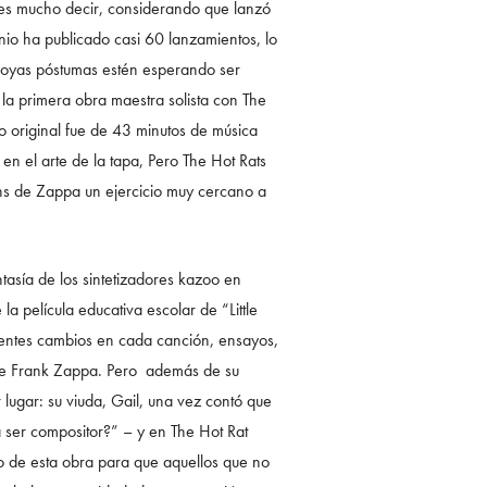
o es mucho decir, considerando que lanzó
io ha publicado casi 60 lanzamientos, lo
 joyas póstumas estén esperando ser
 la primera obra maestra solista con The
lo original fue de 43 minutos de música
en el arte de la tapa, Pero The Hot Rats
ans de Zappa un ejercicio muy cercano a
ntasía de los sintetizadores kazoo en
la película educativa escolar de “Little
rentes cambios en cada canción, ensayos,
s de Frank Zappa. Pero además de su
lugar: su viuda, Gail, una vez contó que
 ser compositor?” – y en The Hot Rat
o de esta obra para que aquellos que no