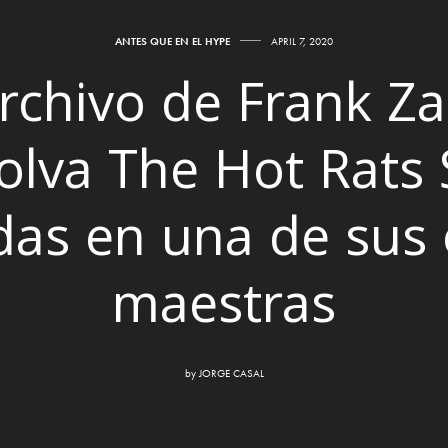
ANTES QUE EN EL HYPE
APRIL 7, 2020
archivo de Frank Z
lva The Hot Rats 
das en una de sus 
maestras
by
JORGE CASAL