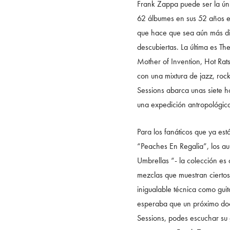
Frank Zappa puede ser la úni
62 álbumes en sus 52 años en
que hace que sea aún más dif
descubiertas. La última es Th
Mother of Invention, Hot Rats
con una mixtura de jazz, rock
Sessions abarca unas siete h
una expedición antropológic
Para los fanáticos que ya est
“Peaches En Regalia”, los aul
Umbrellas “- la colección es
mezclas que muestran ciertos
inigualable técnica como gui
esperaba que un próximo doc
Sessions, podes escuchar su 