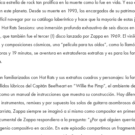
ca estrella de rock tan prolífica en la muerte como lo fue en vida. Y es
 este planeta. Desde su muerte en 1993, los encargados de su patrimon
ícil navegar por su catálogo laberíntico y hace que la mayoría de estas
e Hot Rats Sessions: una inmersión profunda exhaustiva de seis discos en
, que también fue el tercer (!) disco lanzado por Zappa en 1969. El vini
 y composiciones cósmicas, una “película para tus oídos”, como lo llamó 
oras y 19 minutos, se aventura en estratosferas extrañas y es para los f
a.
án familiarizados con Hot Rats y sus extraños cuadros y personajes: la fa
lidos lúbricos del Capitán Beefheart en “Willie the Pimp”, el ambiente de 
 como un manual de instrucciones que muestra su construcción. Hay dife
 instrumentos, remixes y por supuesto los solos de guitarra asombroso
tarrista, Zappa siempre se imaginó a sí mismo como compositor en primer 
umental de Zappa respondiera a la pregunta: “¿Por qué alguien querría
genio compositivo en acción. En este episodio compartimos un fragment