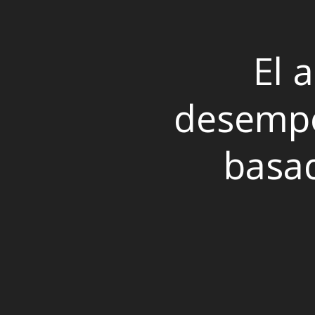
El 
desempo
basa