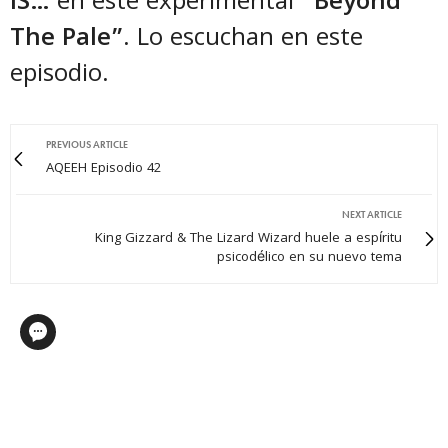
IS…
en este experimental
“Beyond
The Pale”
. Lo escuchan en este
episodio.
PREVIOUS ARTICLE
AQEEH Episodio 42
NEXT ARTICLE
King Gizzard & The Lizard Wizard huele a espíritu
psicodélico en su nuevo tema