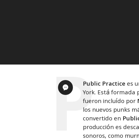
Public Practice
es u
York. Está formada
fueron incluído por
los nuevos punks má
convertido en
Publi
producción es desca
sonoros, como murm