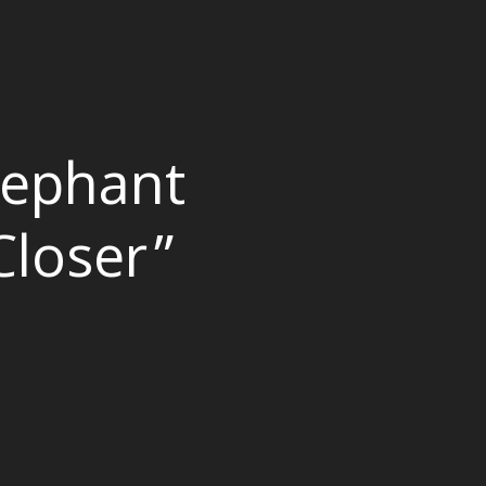
lephant
Closer”