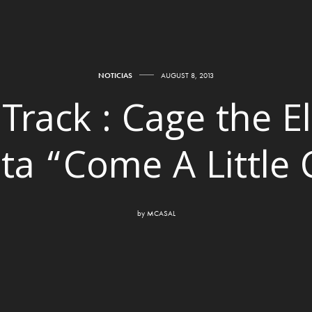
NOTICIAS
AUGUST 8, 2013
Track : Cage the E
ta “Come A Little 
by
MCASAL