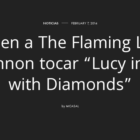
NOTICIAS
FEBRUARY 7, 2014
en a The Flaming L
non tocar “Lucy i
with Diamonds”
by
MCASAL