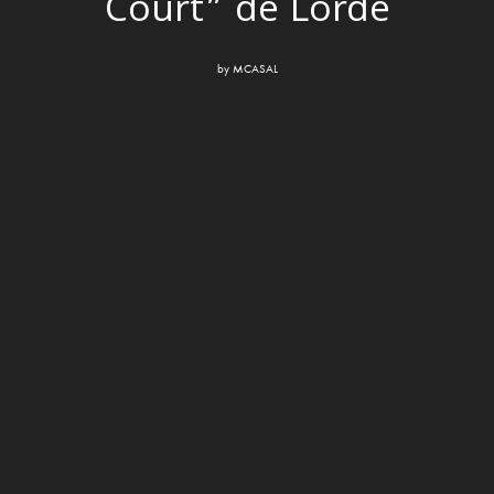
Court” de Lorde
by
MCASAL