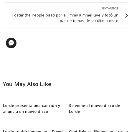
NEXT ARTICLE
Foster the People pasó por el Jimmy Kimmel Live y tocó un
par de temas de su último disco
You May Also Like
Lorde presenta una canción y
Se viene el nuevo disco de
anuncia un nuevo disco
Lorde
Lorde rindió homenaje a David
Chet Faker y Flume van a sacar