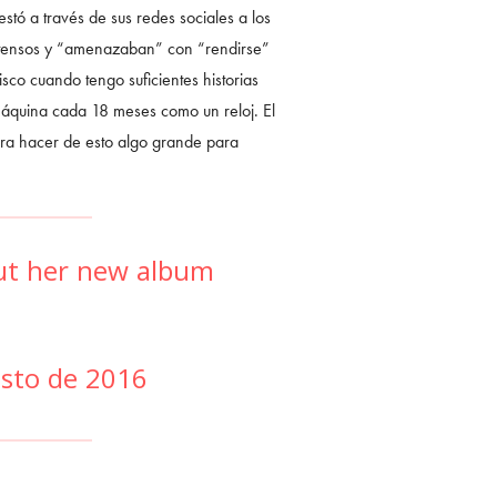
stó a través de sus redes sociales a los
 intensos y “amenazaban” con “rendirse”
isco cuando tengo suficientes historias
 máquina cada 18 meses como un reloj. El
ara hacer de esto algo grande para
out her new album
osto de 2016