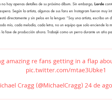
a no hay apenas detalles de su próximo álbum. Sin embargo,
Lorde
conte
ga espera. Según la artista, algunos de sus fans en Instagram fueron muy
stó directamente y sin pelos en la lengua: “Soy una artista, escribo un d
 todo mío, cada melodía, cada letra, no un equipo que solo enciende la
en la fase de producción ahora. Trabajé como un perro durante un año p
ng amazing re fans getting in a flap ab
pic.twitter.com/mtae3Ubke1
chael Cragg (@MichaelCragg)
24 de ag