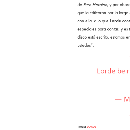
de
Pure Heroine
, y por ahor
que la criticaron por la lar
con ella, a lo que
Lorde
conte
especiales para contar, y es
disco está escrito, estamos 
ustedes”.
Lorde bei
— Mi
TAGS:
LORDE