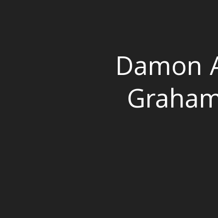
Damon A
Graham 