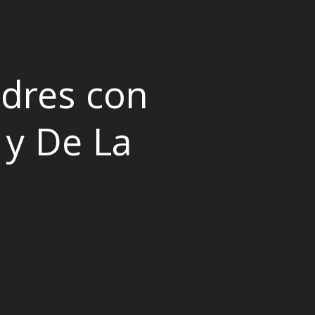
dres con
 y De La