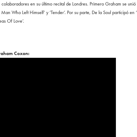
os colaboradores en su último recital de Londres. Primero Graham se unió
e Man Who Left Himself’ y ‘Tender’. Por su parte, De la Soul participó en
eas Of Love’.
Graham Coxon: