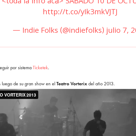
 <toda la info acá> SABADO 10 DE OC
http://t.co/yIk3mkVJTJ
— Indie Folks (@indiefolks)
julio 7, 
eguir por sistema
Ticketek
.
 luego de su gran show en el
Teatro Vorterix
del año 2013.