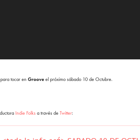
 para tocar en
Groove
el próximo sábado 10 de Octubre.
oductora
Indie Folks
a través de
Twitter
: