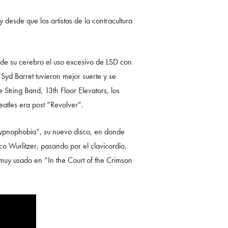
esde que los artistas de la contracultura
 de su cerebro el uso excesivo de LSD con
Syd Barret tuvieron mejor suerte y se
e String Band, 13th Floor Elevators, los
eatles era post “Revolver”.
ypnophobia”, su nuevo disco, en donde
co Wurlitzer, pasando por el clavicordio,
 muy usado en “In the Court of the Crimson