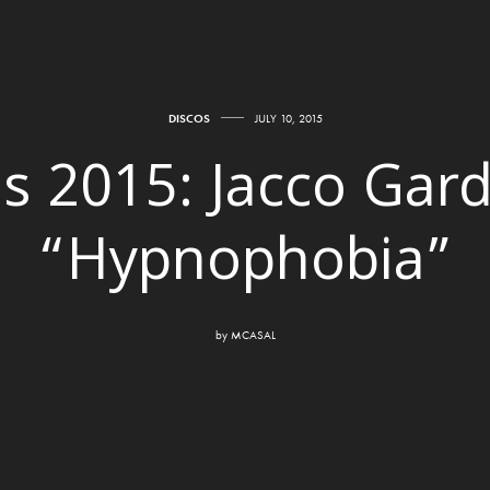
DISCOS
JULY 10, 2015
s 2015: Jacco Gar
“Hypnophobia”
by
MCASAL