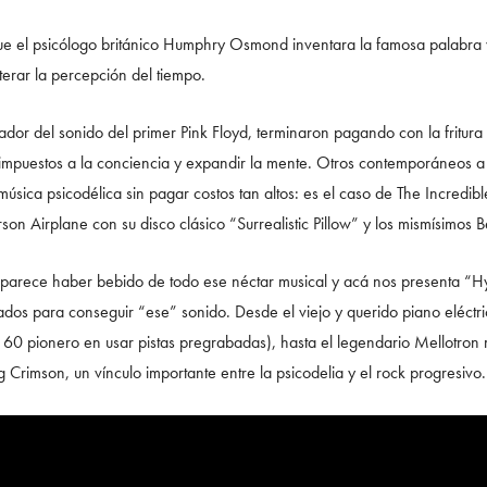
el psicólogo británico Humphry Osmond inventara la famosa palabra y d
terar la percepción del tiempo.
dor del sonido del primer Pink Floyd, terminaron pagando con la fritura
s impuestos a la conciencia y expandir la mente. Otros contemporáneos a 
música psicodélica sin pagar costos tan altos: es el caso de The Incredibl
son Airplane con su disco clásico “Surrealistic Pillow” y los mismísimos B
parece haber bebido de todo ese néctar musical y acá nos presenta “H
uados para conseguir “ese” sonido. Desde el viejo y querido piano eléctri
s 60 pionero en usar pistas pregrabadas), hasta el legendario Mellotron
g Crimson, un vínculo importante entre la psicodelia y el rock progresivo.