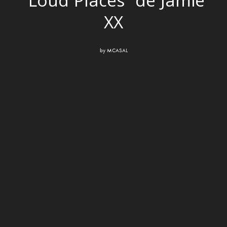
‘Loud Places’ de Jamie
XX
by
MCASAL