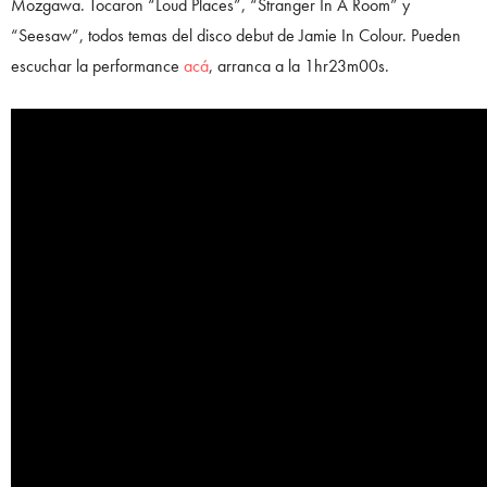
Mozgawa. Tocaron “Loud Places”, “Stranger In A Room” y
“Seesaw”, todos temas del disco debut de Jamie In Colour. Pueden
escuchar la performance
acá
, arranca a la 1hr23m00s.