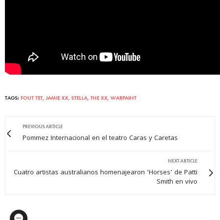
TAGS:
FOUT TET
,
JAMIE XX
,
STELLA
,
THE XX
,
WARPAINT
PREVIOUS ARTICLE
Pommez Internacional en el teatro Caras y Caretas
NEXT ARTICLE
Cuatro artistas australianos homenajearon ‘Horses’ de Patti
Smith en vivo