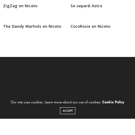
ZigZag en Niceto
Se separó Astro
The Dandy Warhols en Niceto
CocoRosie en Niceto
Our site uses cookies. Learn more about our use of cookies:
Cookie Policy
ACCEPT