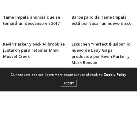
Tame Impala anuncia que se
Barbagallo de Tame Impala
tomará un descanso en 2017
está por sacar un nuevo disco
Kevin Parker y Nick Allbrook se
Escuchen “Perfect Illusion”, lo
juntaron para retomar Mink
nuevo de Lady Gaga
Mussel Creek
producido por Kevin Parker y
Mark Ronson
Our site uses cookies. Learn more about our use of cookies:
Cookie Policy
ACCEPT