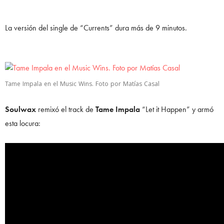
La versión del single de “Currents” dura más de 9 minutos.
Tame Impala en el Music Wins. Foto por Matías Casal
Soulwax
remixó el track de
Tame Impala
“Let it Happen” y armó
esta locura: