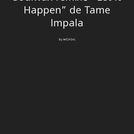
Happen” de Tame
Impala
by
MCASAL