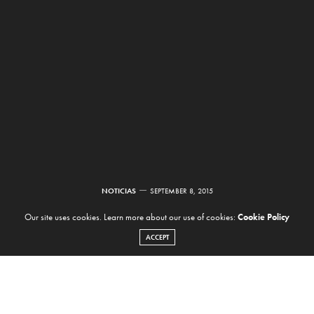
NOTICIAS
SEPTEMBER 8, 2015
Soulwax remixó “Let It
Our site uses cookies. Learn more about our use of cookies:
Cookie Policy
ACCEPT
Happen” de Tame
Impala