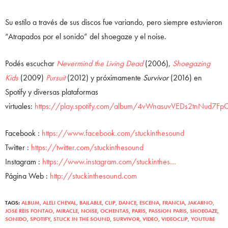
Su estilo a través de sus discos fue variando, pero siempre estuvieron
“Atrapados por el sonido” del shoegaze y el noise.
Podés escuchar
Nevermind the Living Dead
(2006),
Shoegazing
Kids
(2009)
Pursuit
(2012) y próximamente
Survivor
(2016) en
Spotify y diversas plataformas
virtuales:
https://play.spotify.com/album/4vWnasuvVEDs2tnNud7Fp
Facebook :
https://www.facebook.com/stuckinthesound
Twitter :
https://twitter.com/stuckinthesound
Instagram :
https://www.instagram.com/stuckinthes…
Página Web :
http://stuckinthesound.com
TAGS:
ALBUM
,
ALELI CHEVAL
,
BAILABLE
,
CLIP
,
DANCE
,
ESCENA
,
FRANCIA
,
JAKARNO
,
JOSE REIS FONTAO
,
MIRACLE
,
NOISE
,
OCHENTAS
,
PARIS
,
PASSION PARIS
,
SHOEGAZE
,
SONIDO
,
SPOTIFY
,
STUCK IN THE SOUND
,
SURVIVOR
,
VIDEO
,
VIDEOCLIP
,
YOUTUBE