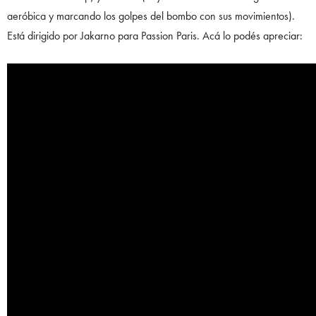
aeróbica y marcando los golpes del bombo con sus movimientos).
Está dirigido por Jakarno para Passion Paris. Acá lo podés apreciar: