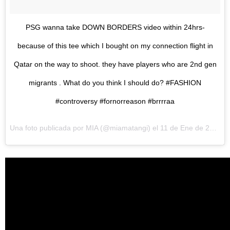
PSG wanna take DOWN BORDERS video within 24hrs-
because of this tee which I bought on my connection flight in
Qatar on the way to shoot. they have players who are 2nd gen
migrants . What do you think I should do? #FASHION
#controversy #fornorreason #brrrraa
Una foto publicada por MIA (@miamatangi) el
11 de Ene de 2016 a la(s) 2:26 PST