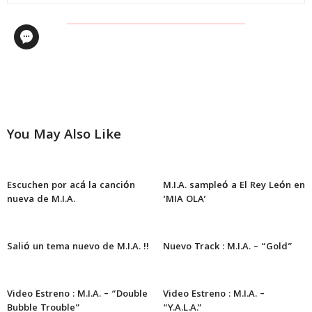
You May Also Like
Escuchen por acá la canción
M.I.A. sampleó a El Rey León en
nueva de M.I.A.
‘MIA OLA’
Salió un tema nuevo de M.I.A. !!
Nuevo Track : M.I.A. – “Gold”
Video Estreno : M.I.A. – “Double
Video Estreno : M.I.A. –
Bubble Trouble”
“Y.A.L.A.”