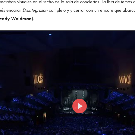
ectaban visuales en el techo de la sala de conciertos. La lista de temas
ués encarar
Disintegration
completo y y cerrar con un encore que abar
endy Waldman
).
Play