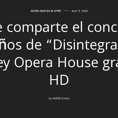
ANTES QUE EN EL HYPE
MAY 5, 2020
 comparte el conc
años de “Disintegra
ey Opera House gra
HD
by
JORGE CASAL