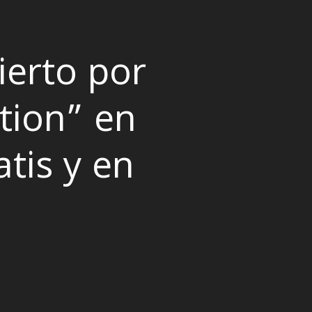
ierto por
tion” en
tis y en