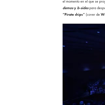
el momento en el que se proy
demos
y
b-sides
para desp
“Pirate ships”
(cover de
W